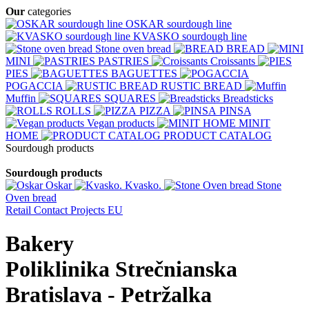
Our
categories
OSKAR sourdough line
KVASKO sourdough line
Stone oven bread
BREAD
MINI
PASTRIES
Croissants
PIES
BAGUETTES
POGACCIA
RUSTIC BREAD
Muffin
SQUARES
Breadsticks
ROLLS
PIZZA
PINSA
Vegan products
MINIT
HOME
PRODUCT CATALOG
Sourdough products
Sourdough products
Oskar
Kvasko.
Stone
Oven bread
Retail
Contact
Projects EU
Bakery
Poliklinika Strečnianska
Bratislava - Petržalka