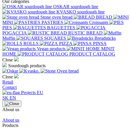
Our categories
OSKAR sourdough line
KVASKO sourdough line
Stone oven bread
BREAD
MINI
PASTRIES
Croissants
PIES
BAGUETTES
POGACCIA
RUSTIC BREAD
Muffin
SQUARES
Breadsticks
ROLLS
PIZZA
PINSA
Vegan products
MINIT
HOME
PRODUCT CATALOG
Close
Sourdough products
Close
Retail
Contact
Projects EU
SK
EN
About us
About us
Products