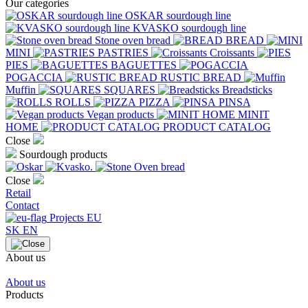
Our categories
OSKAR sourdough line
KVASKO sourdough line
Stone oven bread
BREAD
MINI
PASTRIES
Croissants
PIES
BAGUETTES
POGACCIA
RUSTIC BREAD
Muffin
SQUARES
Breadsticks
ROLLS
PIZZA
PINSA
Vegan products
MINIT
HOME
PRODUCT CATALOG
Close
Sourdough products
Close
Retail
Contact
Projects EU
SK
EN
About us
About us
Products