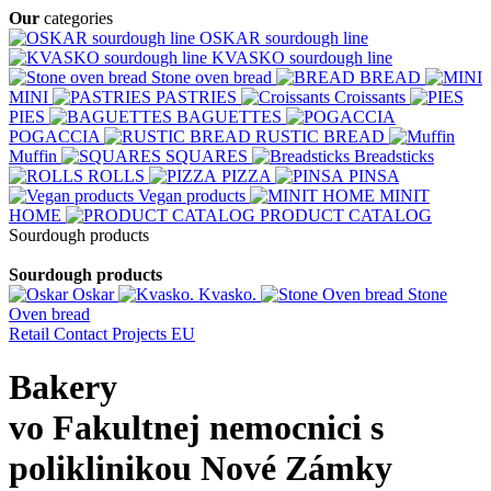
Our
categories
OSKAR sourdough line
KVASKO sourdough line
Stone oven bread
BREAD
MINI
PASTRIES
Croissants
PIES
BAGUETTES
POGACCIA
RUSTIC BREAD
Muffin
SQUARES
Breadsticks
ROLLS
PIZZA
PINSA
Vegan products
MINIT
HOME
PRODUCT CATALOG
Sourdough products
Sourdough products
Oskar
Kvasko.
Stone
Oven bread
Retail
Contact
Projects EU
Bakery
vo Fakultnej nemocnici s
poliklinikou Nové Zámky