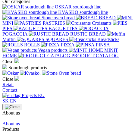
Our categories
OSKAR sourdough line
KVASKO sourdough line
Stone oven bread
BREAD
MINI
PASTRIES
Croissants
PIES
BAGUETTES
POGACCIA
RUSTIC BREAD
Muffin
SQUARES
Breadsticks
ROLLS
PIZZA
PINSA
Vegan products
MINIT
HOME
PRODUCT CATALOG
Close
Sourdough products
Close
Retail
Contact
Projects EU
SK
EN
About us
About us
Products