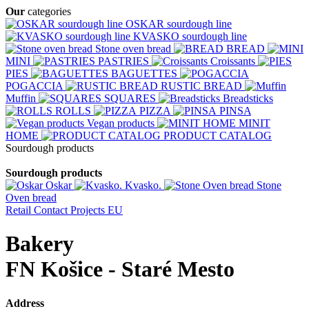
Our
categories
OSKAR sourdough line
KVASKO sourdough line
Stone oven bread
BREAD
MINI
PASTRIES
Croissants
PIES
BAGUETTES
POGACCIA
RUSTIC BREAD
Muffin
SQUARES
Breadsticks
ROLLS
PIZZA
PINSA
Vegan products
MINIT
HOME
PRODUCT CATALOG
Sourdough products
Sourdough products
Oskar
Kvasko.
Stone
Oven bread
Retail
Contact
Projects EU
Bakery
FN Košice - Staré Mesto
Address