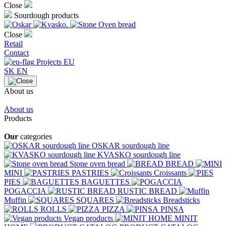
Close
Sourdough products
Close
Retail
Contact
Projects EU
SK
EN
About us
About us
Products
Our
categories
OSKAR sourdough line
KVASKO sourdough line
Stone oven bread
BREAD
MINI
PASTRIES
Croissants
PIES
BAGUETTES
POGACCIA
RUSTIC BREAD
Muffin
SQUARES
Breadsticks
ROLLS
PIZZA
PINSA
Vegan products
MINIT