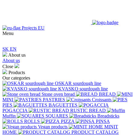
Projects EU
Menu
SK
EN
About us
About us
Close
Products
Our categories
OSKAR sourdough line
KVASKO sourdough line
Stone oven bread
BREAD
MINI
PASTRIES
Croissants
PIES
BAGUETTES
POGACCIA
RUSTIC BREAD
Muffin
SQUARES
Breadsticks
ROLLS
PIZZA
PINSA
Vegan products
MINIT
HOME
PRODUCT CATALOG