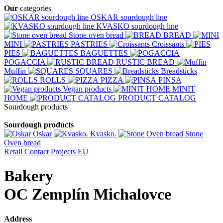
Our
categories
OSKAR sourdough line
KVASKO sourdough line
Stone oven bread
BREAD
MINI
PASTRIES
Croissants
PIES
BAGUETTES
POGACCIA
RUSTIC BREAD
Muffin
SQUARES
Breadsticks
ROLLS
PIZZA
PINSA
Vegan products
MINIT
HOME
PRODUCT CATALOG
Sourdough products
Sourdough products
Oskar
Kvasko.
Stone
Oven bread
Retail
Contact
Projects EU
Bakery
OC Zemplín Michalovce
Address