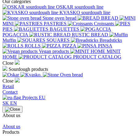
Our categories
OSKAR sourdough line
KVASKO sourdough line
Stone oven bread
BREAD
MINI
PASTRIES
Croissants
PIES
BAGUETTES
POGACCIA
RUSTIC BREAD
Muffin
SQUARES
Breadsticks
ROLLS
PIZZA
PINSA
Vegan products
MINIT
HOME
PRODUCT CATALOG
Close
Sourdough products
Close
Retail
Contact
Projects EU
SK
EN
About us
About us
Products