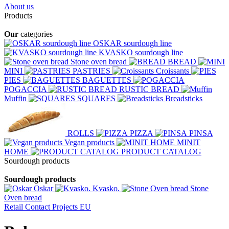
About us
Products
Our
categories
OSKAR sourdough line
KVASKO sourdough line
Stone oven bread
BREAD
MINI
PASTRIES
Croissants
PIES
BAGUETTES
POGACCIA
RUSTIC BREAD
Muffin
SQUARES
Breadsticks
ROLLS
PIZZA
PINSA
Vegan products
MINIT
HOME
PRODUCT CATALOG
Sourdough products
Sourdough products
Oskar
Kvasko.
Stone
Oven bread
Retail
Contact
Projects EU