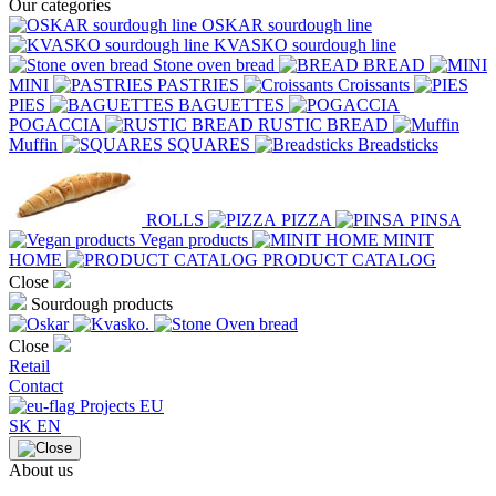
Our categories
OSKAR sourdough line
KVASKO sourdough line
Stone oven bread
BREAD
MINI
PASTRIES
Croissants
PIES
BAGUETTES
POGACCIA
RUSTIC BREAD
Muffin
SQUARES
Breadsticks
ROLLS
PIZZA
PINSA
Vegan products
MINIT
HOME
PRODUCT CATALOG
Close
Sourdough products
Close
Retail
Contact
Projects EU
SK
EN
About us