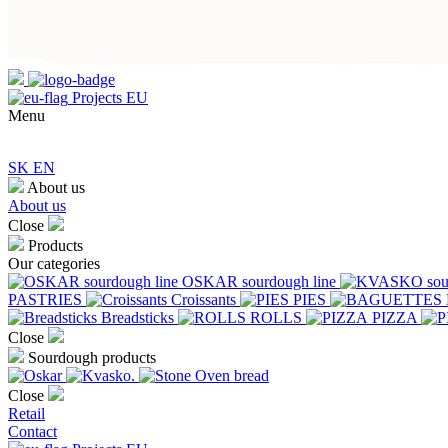
Projects EU
Menu
SK
EN
About us
About us
Close
Products
Our categories
OSKAR sourdough line
PASTRIES
Croissants
PIES
Breadsticks
ROLLS
PIZZA
Close
Sourdough products
Close
Retail
Contact