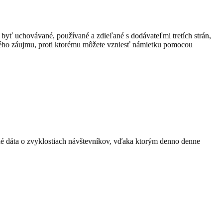
 byť uchovávané, používané a zdieľané s dodávateľmi tretích strán,
ného záujmu, proti ktorému môžete vzniesť námietku pomocou
ané dáta o zvyklostiach návštevníkov, vďaka ktorým denno denne