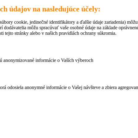
ich údajov na nasledujúce účely:
úbory cookie, jedinečné identifikátory a ďalšie údaje zariadenia) môžu
rí dodávatelia môžu spracúvať vaše osobné údaje na základe oprávne
ti tejto stránky alebo v našich pravidlách ochrany súkromia.
ujú anonymizované informácie o Vaších výberoch
ktorá odosiela anonymné informácie o Vašej návšteve a zbiera agregov