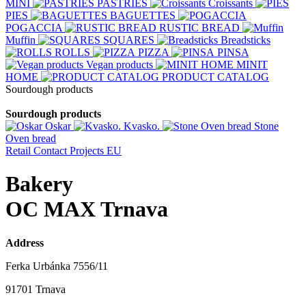
MINI
PASTRIES
Croissants
PIES
BAGUETTES
POGACCIA
RUSTIC BREAD
Muffin
SQUARES
Breadsticks
ROLLS
PIZZA
PINSA
Vegan products
MINIT
HOME
PRODUCT CATALOG
Sourdough products
Sourdough products
Oskar
Kvasko.
Stone
Oven bread
Retail
Contact
Projects EU
Bakery
OC MAX Trnava
Address
Ferka Urbánka 7556/11
91701 Trnava