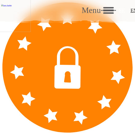
Menu
SK
E