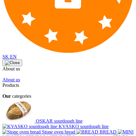
SK
EN
About us
About us
Products
Our
categories
OSKAR sourdough line
KVASKO sourdough line
Stone oven bread
BREAD