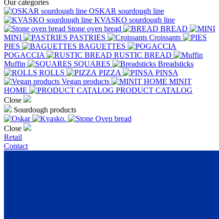
Our categories
OSKAR sourdough line
KVASKO sourdough line
Stone oven bread
BREAD
MINI
PASTRIES
Croissants
PIES
BAGUETTES
POGACCIA
RUSTIC BREAD
Muffin
SQUARES
Breadsticks
ROLLS
PIZZA
PINSA
Vegan products
MINIT
HOME
PRODUCT CATALOG
Close
Sourdough products
Close
Retail
Contact