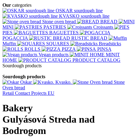
Our
categories
OSKAR sourdough line
KVASKO sourdough line
Stone oven bread
BREAD
MINI
PASTRIES
Croissants
PIES
BAGUETTES
POGACCIA
RUSTIC BREAD
Muffin
SQUARES
Breadsticks
ROLLS
PIZZA
PINSA
Vegan products
MINIT
HOME
PRODUCT CATALOG
Sourdough products
Sourdough products
Oskar
Kvasko.
Stone
Oven bread
Retail
Contact
Projects EU
Bakery
Gulyásová Streda nad
Bodrogom