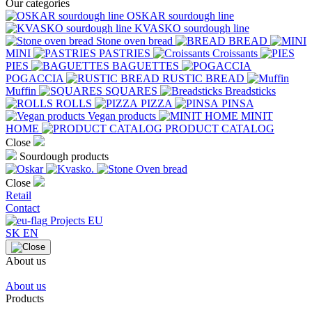
Our categories
OSKAR sourdough line
KVASKO sourdough line
Stone oven bread
BREAD
MINI
PASTRIES
Croissants
PIES
BAGUETTES
POGACCIA
RUSTIC BREAD
Muffin
SQUARES
Breadsticks
ROLLS
PIZZA
PINSA
Vegan products
MINIT
HOME
PRODUCT CATALOG
Close
Sourdough products
Close
Retail
Contact
Projects EU
SK
EN
About us
About us
Products