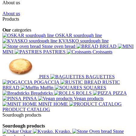
About us
About us
Products
Our
categories
OSKAR sourdough line
KVASKO sourdough line
Stone oven bread
BREAD
MINI
PASTRIES
Croissants
PIES
BAGUETTES
POGACCIA
RUSTIC
BREAD
Muffin
SQUARES
Breadsticks
ROLLS
PIZZA
PINSA
Vegan products
MINIT HOME
PRODUCT CATALOG
Sourdough products
Sourdough products
Oskar
Kvasko.
Stone