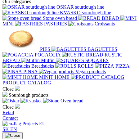
Our categories
OSKAR sourdough line
KVASKO sourdough line
Stone oven bread
BREAD
MINI
PASTRIES
Croissants
PIES
BAGUETTES
POGACCIA
RUSTIC
BREAD
Muffin
SQUARES
Breadsticks
ROLLS
PIZZA
PINSA
Vegan products
MINIT HOME
PRODUCT CATALOG
Close
Sourdough products
Close
Retail
Contact
Projects EU
SK
EN