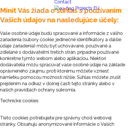
Contact
Projects EU
Minit Vás žiada o súhlas s používaním
Vašich údajov na nasledujúce účely:
Vaše osobné údaje budú spracované a informácie z vášho
zariadenia (súbory cookie, jedinečné identifikátory a ďalšie
údaje zariadenia) môžu byť uchovávané, používané a
zdieľané s dodávateľmi tretích strán, prípadne používané
konkrétne týmto webom alebo aplikáciou. Niektorí
dodávatelia môžu spracúvať vaše osobné údaje na základe
oprávneného záujmu, proti ktorému môžete vzniesť
námietku pomocou možností nižšie. Súhlas môžete zrušiť
prejdením na odkaz v dolnej časti tejto stránky alebo v
našich pravidlách ochrany súkromia.
Technické cookies
Tieto cookies potrebujete pre správny chod webovej
stránky. Obsahujú anonymizované informácie o Vaších