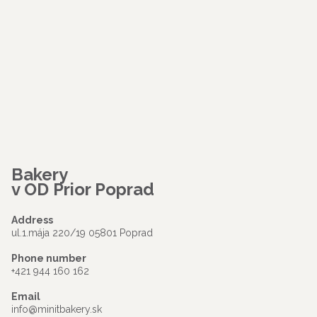
Bakery
v OD Prior Poprad
Address
ul.1.mája 220/19 05801 Poprad
Phone number
+421 944 160 162
Email
info@minitbakery.sk