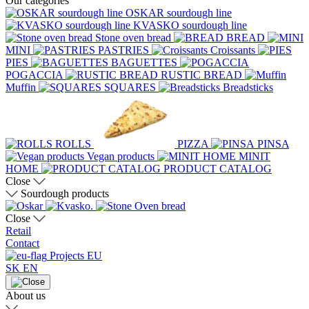
Our categories
OSKAR sourdough line
KVASKO sourdough line
Stone oven bread
BREAD
MINI
PASTRIES
Croissants
PIES
BAGUETTES
POGACCIA
RUSTIC BREAD
Muffin
SQUARES
Breadsticks
ROLLS
PIZZA
PINSA
Vegan products
MINIT
HOME
PRODUCT CATALOG
Close
Sourdough products
Close
Retail
Contact
Projects EU
SK
EN
About us