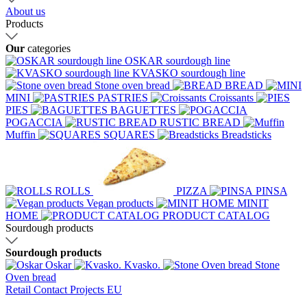
About us
Products
Our
categories
OSKAR sourdough line
KVASKO sourdough line
Stone oven bread
BREAD
MINI
PASTRIES
Croissants
PIES
BAGUETTES
POGACCIA
RUSTIC BREAD
Muffin
SQUARES
Breadsticks
ROLLS
PIZZA
PINSA
Vegan products
MINIT
HOME
PRODUCT CATALOG
Sourdough products
Sourdough products
Oskar
Kvasko.
Stone
Oven bread
Retail
Contact
Projects EU