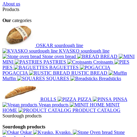
About us
Products
Our
categories
OSKAR sourdough line
KVASKO sourdough line
Stone oven bread
BREAD
MINI
PASTRIES
Croissants
PIES
BAGUETTES
POGACCIA
RUSTIC BREAD
Muffin
SQUARES
Breadsticks
ROLLS
PIZZA
PINSA
Vegan products
MINIT
HOME
PRODUCT CATALOG
Sourdough products
Sourdough products
Oskar
Kvasko.
Stone