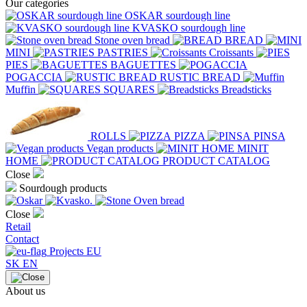
Our categories
OSKAR sourdough line
KVASKO sourdough line
Stone oven bread
BREAD
MINI
PASTRIES
Croissants
PIES
BAGUETTES
POGACCIA
RUSTIC BREAD
Muffin
SQUARES
Breadsticks
ROLLS
PIZZA
PINSA
Vegan products
MINIT
HOME
PRODUCT CATALOG
Close
Sourdough products
Close
Retail
Contact
Projects EU
SK
EN
About us