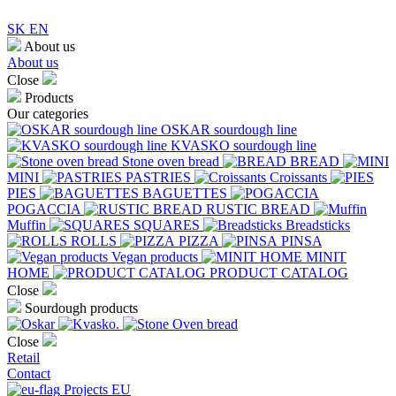
SK
EN
About us
About us
Close
Products
Our categories
OSKAR sourdough line
KVASKO sourdough line
Stone oven bread
BREAD
MINI
PASTRIES
Croissants
PIES
BAGUETTES
POGACCIA
RUSTIC BREAD
Muffin
SQUARES
Breadsticks
ROLLS
PIZZA
PINSA
Vegan products
MINIT
HOME
PRODUCT CATALOG
Close
Sourdough products
Close
Retail
Contact
Projects EU