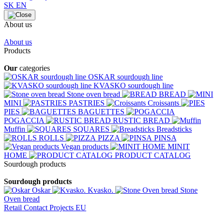
SK
EN
About us
About us
Products
Our
categories
OSKAR sourdough line
KVASKO sourdough line
Stone oven bread
BREAD
MINI
PASTRIES
Croissants
PIES
BAGUETTES
POGACCIA
RUSTIC BREAD
Muffin
SQUARES
Breadsticks
ROLLS
PIZZA
PINSA
Vegan products
MINIT
HOME
PRODUCT CATALOG
Sourdough products
Sourdough products
Oskar
Kvasko.
Stone
Oven bread
Retail
Contact
Projects EU