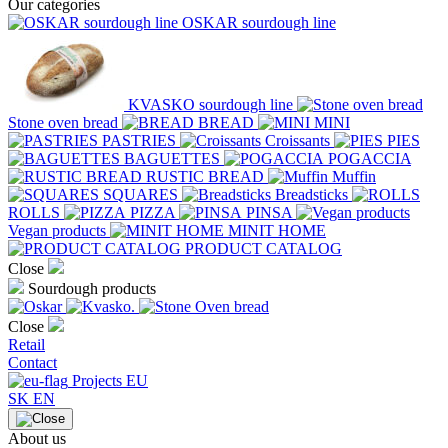
Our categories
OSKAR sourdough line
KVASKO sourdough line
Stone oven bread
BREAD
MINI
PASTRIES
Croissants
PIES
BAGUETTES
POGACCIA
RUSTIC BREAD
Muffin
SQUARES
Breadsticks
ROLLS
PIZZA
PINSA
Vegan products
MINIT HOME
PRODUCT CATALOG
Close
Sourdough products
Close
Retail
Contact
Projects EU
SK
EN
About us