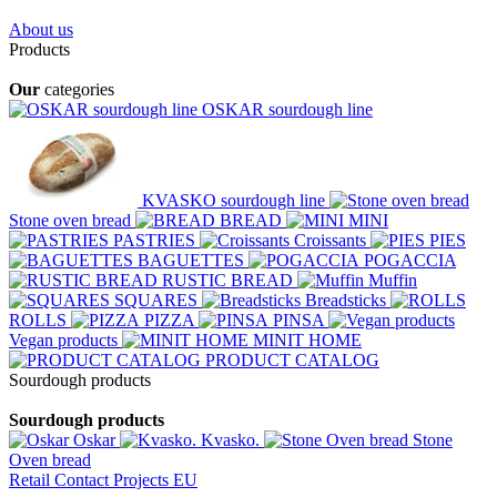
About us
Products
Our
categories
OSKAR sourdough line
KVASKO sourdough line
Stone oven bread
BREAD
MINI
PASTRIES
Croissants
PIES
BAGUETTES
POGACCIA
RUSTIC BREAD
Muffin
SQUARES
Breadsticks
ROLLS
PIZZA
PINSA
Vegan products
MINIT HOME
PRODUCT CATALOG
Sourdough products
Sourdough products
Oskar
Kvasko.
Stone
Oven bread
Retail
Contact
Projects EU