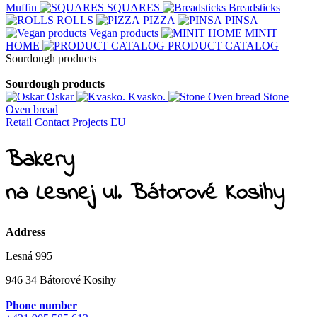
Muffin
SQUARES
Breadsticks
ROLLS
PIZZA
PINSA
Vegan products
MINIT
HOME
PRODUCT CATALOG
Sourdough products
Sourdough products
Oskar
Kvasko.
Stone
Oven bread
Retail
Contact
Projects EU
Bakery
na Lesnej ul. Bátorové Kosihy
Address
Lesná 995
946 34 Bátorové Kosihy
Phone number