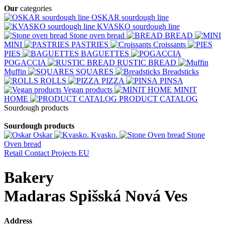
Our
categories
OSKAR sourdough line
KVASKO sourdough line
Stone oven bread
BREAD
MINI
PASTRIES
Croissants
PIES
BAGUETTES
POGACCIA
RUSTIC BREAD
Muffin
SQUARES
Breadsticks
ROLLS
PIZZA
PINSA
Vegan products
MINIT
HOME
PRODUCT CATALOG
Sourdough products
Sourdough products
Oskar
Kvasko.
Stone
Oven bread
Retail
Contact
Projects EU
Bakery
Madaras Spišská Nová Ves
Address