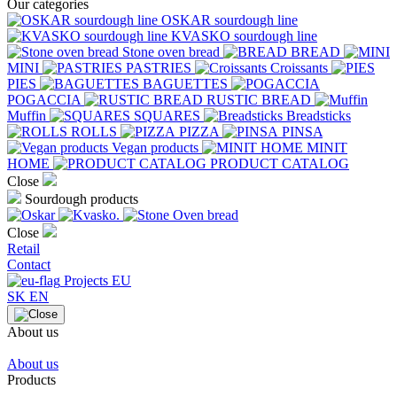
Our categories
OSKAR sourdough line
KVASKO sourdough line
Stone oven bread
BREAD
MINI
PASTRIES
Croissants
PIES
BAGUETTES
POGACCIA
RUSTIC BREAD
Muffin
SQUARES
Breadsticks
ROLLS
PIZZA
PINSA
Vegan products
MINIT
HOME
PRODUCT CATALOG
Close
Sourdough products
Close
Retail
Contact
Projects EU
SK
EN
About us
About us
Products