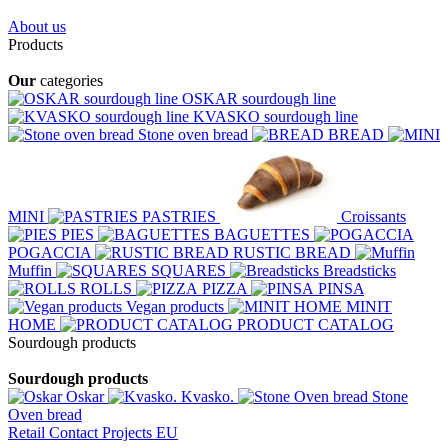
About us
Products
Our
categories
OSKAR sourdough line
KVASKO sourdough line
Stone oven bread
BREAD
MINI
PASTRIES
Croissants
PIES
BAGUETTES
POGACCIA
RUSTIC BREAD
Muffin
SQUARES
Breadsticks
ROLLS
PIZZA
PINSA
Vegan products
MINIT
HOME
PRODUCT CATALOG
Sourdough products
Sourdough products
Oskar
Kvasko.
Stone
Oven bread
Retail
Contact
Projects EU