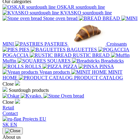
Our categories
OSKAR sourdough line
KVASKO sourdough line
Stone oven bread
BREAD
MINI
PASTRIES
Croissants
PIES
BAGUETTES
POGACCIA
RUSTIC BREAD
Muffin
SQUARES
Breadsticks
ROLLS
PIZZA
PINSA
Vegan products
MINIT
HOME
PRODUCT CATALOG
Close
Sourdough products
Close
Retail
Contact
Projects EU
SK
EN
About us