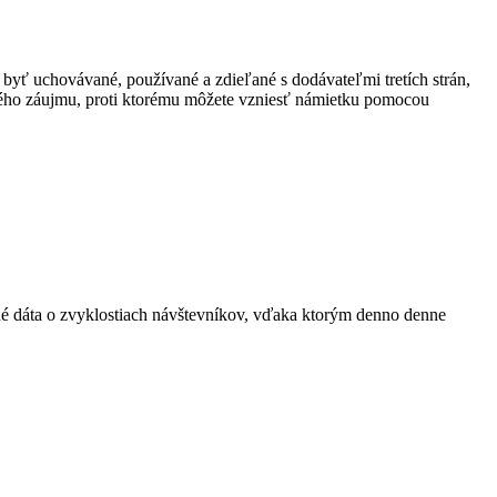
 byť uchovávané, používané a zdieľané s dodávateľmi tretích strán,
ného záujmu, proti ktorému môžete vzniesť námietku pomocou
ané dáta o zvyklostiach návštevníkov, vďaka ktorým denno denne