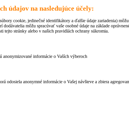
ich údajov na nasledujúce účely:
úbory cookie, jedinečné identifikátory a ďalšie údaje zariadenia) môžu
rí dodávatelia môžu spracúvať vaše osobné údaje na základe oprávne
ti tejto stránky alebo v našich pravidlách ochrany súkromia.
ujú anonymizované informácie o Vaších výberoch
ktorá odosiela anonymné informácie o Vašej návšteve a zbiera agregov