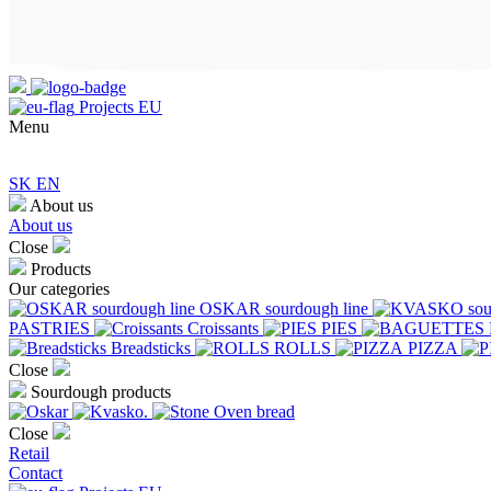
Projects EU
Menu
SK
EN
About us
About us
Close
Products
Our categories
OSKAR sourdough line
PASTRIES
Croissants
PIES
Breadsticks
ROLLS
PIZZA
Close
Sourdough products
Close
Retail
Contact