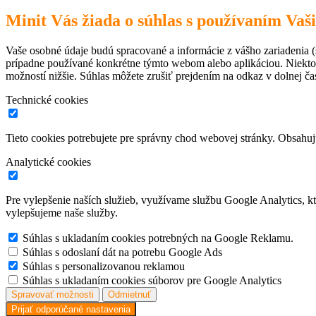
Minit Vás žiada o súhlas s používaním Vaš
Vaše osobné údaje budú spracované a informácie z vášho zariadenia (s
prípadne používané konkrétne týmto webom alebo aplikáciou. Niekto
možností nižšie. Súhlas môžete zrušiť prejdením na odkaz v dolnej čas
Technické cookies
Tieto cookies potrebujete pre správny chod webovej stránky. Obsah
Analytické cookies
Pre vylepšenie naších služieb, využívame službu Google Analytics, 
vylepšujeme naše služby.
Súhlas s ukladaním cookies potrebných na Google Reklamu.
Súhlas s odoslaní dát na potrebu Google Ads
Súhlas s personalizovanou reklamou
Súhlas s ukladaním cookies súborov pre Google Analytics
Spravovať možnosti
Odmietnuť
Prijať odporúčané nastavenia