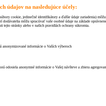
ich údajov na nasledujúce účely:
úbory cookie, jedinečné identifikátory a ďalšie údaje zariadenia) môžu
rí dodávatelia môžu spracúvať vaše osobné údaje na základe oprávne
ti tejto stránky alebo v našich pravidlách ochrany súkromia.
ujú anonymizované informácie o Vaších výberoch
ktorá odosiela anonymné informácie o Vašej návšteve a zbiera agregov