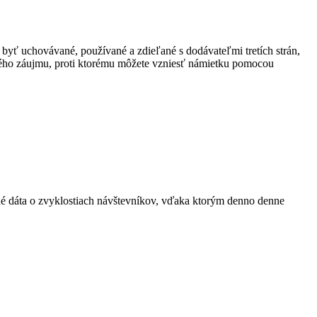
 byť uchovávané, používané a zdieľané s dodávateľmi tretích strán,
ného záujmu, proti ktorému môžete vzniesť námietku pomocou
ané dáta o zvyklostiach návštevníkov, vďaka ktorým denno denne