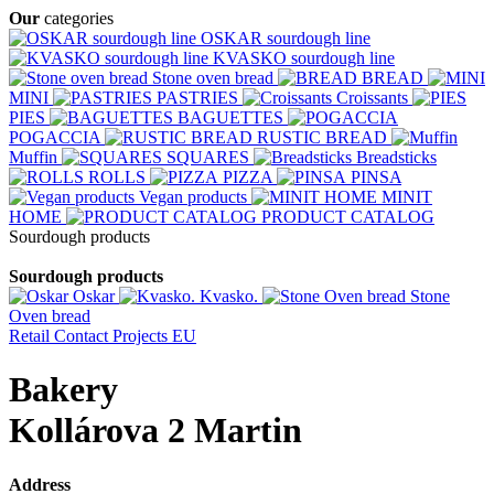
Our
categories
OSKAR sourdough line
KVASKO sourdough line
Stone oven bread
BREAD
MINI
PASTRIES
Croissants
PIES
BAGUETTES
POGACCIA
RUSTIC BREAD
Muffin
SQUARES
Breadsticks
ROLLS
PIZZA
PINSA
Vegan products
MINIT
HOME
PRODUCT CATALOG
Sourdough products
Sourdough products
Oskar
Kvasko.
Stone
Oven bread
Retail
Contact
Projects EU
Bakery
Kollárova 2 Martin
Address