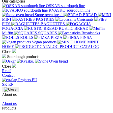
Our categories
OSKAR sourdough line
KVASKO sourdough line
Stone oven bread
BREAD
MINI
PASTRIES
Croissants
PIES
BAGUETTES
POGACCIA
RUSTIC BREAD
Muffin
SQUARES
Breadsticks
ROLLS
PIZZA
PINSA
Vegan products
MINIT
HOME
PRODUCT CATALOG
Close
Sourdough products
Close
Retail
Contact
Projects EU
SK
EN
About us
About us
Products