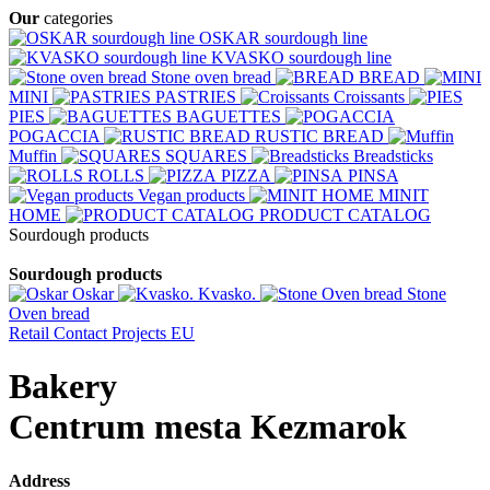
Our
categories
OSKAR sourdough line
KVASKO sourdough line
Stone oven bread
BREAD
MINI
PASTRIES
Croissants
PIES
BAGUETTES
POGACCIA
RUSTIC BREAD
Muffin
SQUARES
Breadsticks
ROLLS
PIZZA
PINSA
Vegan products
MINIT
HOME
PRODUCT CATALOG
Sourdough products
Sourdough products
Oskar
Kvasko.
Stone
Oven bread
Retail
Contact
Projects EU
Bakery
Centrum mesta Kezmarok
Address