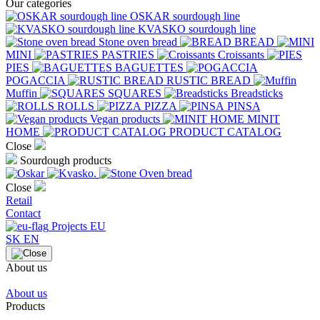
Our categories
OSKAR sourdough line
KVASKO sourdough line
Stone oven bread
BREAD
MINI
PASTRIES
Croissants
PIES
BAGUETTES
POGACCIA
RUSTIC BREAD
Muffin
SQUARES
Breadsticks
ROLLS
PIZZA
PINSA
Vegan products
MINIT
HOME
PRODUCT CATALOG
Close
Sourdough products
Close
Retail
Contact
Projects EU
SK
EN
About us
About us
Products