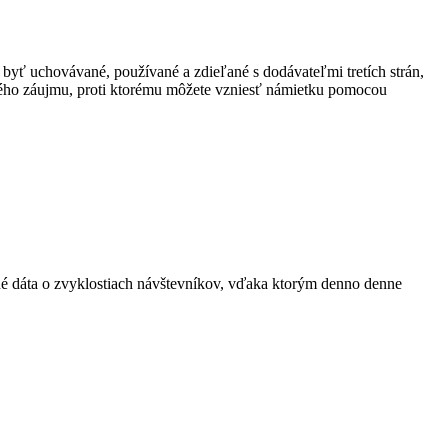
 byť uchovávané, používané a zdieľané s dodávateľmi tretích strán,
ného záujmu, proti ktorému môžete vzniesť námietku pomocou
ané dáta o zvyklostiach návštevníkov, vďaka ktorým denno denne