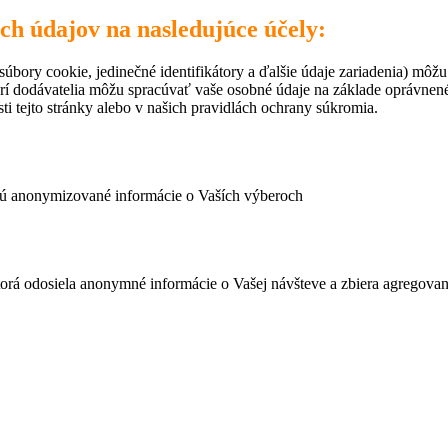
ich údajov na nasledujúce účely:
úbory cookie, jedinečné identifikátory a ďalšie údaje zariadenia) môžu
rí dodávatelia môžu spracúvať vaše osobné údaje na základe oprávne
ti tejto stránky alebo v našich pravidlách ochrany súkromia.
ujú anonymizované informácie o Vaších výberoch
ktorá odosiela anonymné informácie o Vašej návšteve a zbiera agregov