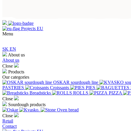
Projects EU
Menu
SK
EN
About us
About us
Close
Products
Our categories
OSKAR sourdough line
PASTRIES
Croissants
PIES
Breadsticks
ROLLS
PIZZA
Close
Sourdough products
Close
Retail
Contact